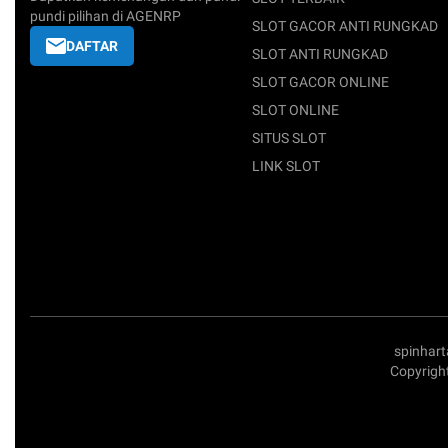
pundi pilihan di AGENRP
SLOT GACOR ANTI RUNGKAD
DAFTAR
SLOT ANTI RUNGKAD
SLOT GACOR ONLINE
SLOT ONLINE
SITUS SLOT
LINK SLOT
spinhart
Copyright