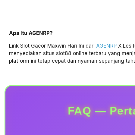
Apa Itu AGENRP?
Link Slot Gacor Maxwin Hari Ini dari
AGENRP
X Les 
menyediakan situs slot88 online terbaru yang menja
platform ini tetap cepat dan nyaman sepanjang tah
FAQ — Pert